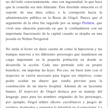
no del todo conscientemente, sino con ingenuidad, lo que hace
que la comedia sea más hilarante. Esta divertida situación es el
soporte de una dura crítica a la corrupción hacia la
administración pública en la Rusia de Gógol. Parece que el
argumento de la obra fue sugerido por su amigo
Pushkin
, que
vivió una situación parecida en que le confundieron con un
importante funcionario de la capital cuando se alojaba en una
posada en Nizhni-Novgorod.
No tarda el lector en darse cuenta de cómo la hipocresía y las
trampas mueven a los diferentes personajes que mantienen un
cargo importante en la pequeña población en donde se
desarrolla la acción. Cada uno pretende solo su propio
beneficio, sin importar las leyes. Por eso, un buen trato con el
inspector se vuelve necesario para lograr sus objetivos, como
poder ocultar un dinero que estaba previsto para la
construcción de un nuevo hospital. Además de su lacerante
humor,
El inspector
de Gógol destaca por su manejo del
lenguaje, pues para los nombres originales de los personajes,
por ejemplo, Gógol utilizo efectos cacofónicos y juegos de
palabras destinados a aumentar la hilaridad en el espectador. La