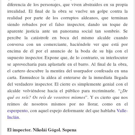
diferencia de los personajes, que viven abstraídos en su propia
irrealidad. El final de la obra se vuelve un golpe contra la
realidad por parte de los corruptos aldeanos, que terminan
siendo robados por el falso inspector, dando un toque de
aparente justicia ante un panorama social tan sombrío. Se
percibe la catástrofe en boca del mismo alcalde cuando
conversa con un comerciante, haciéndole ver que está por
encima de él por el anuncio de la boda de su hija con el
supuesto inspector. Expone que, de lo contrario, su interlocutor
se aprovecharía para aplastarle en el barro. Al final de la obra,
el cartero descubre la mentira del usurpador confesada en una
carta. Enmudece la aldea al enterarse de la inmediata llegada
del verdadero inspector. El cierre es simplemente genial con el
alcalde volviéndose hacia el público para recriminarle. “¿
De
qué os reís? Os reís de vosotros mismos
”. Y es cierto que nos
reímos de nosotros mismos por no llorar, como en el
esperpento
, con aquel espejo deformante del que hablaba
Valle-
Inclán
.
El inspector. Nikolái Gógol. Sopena