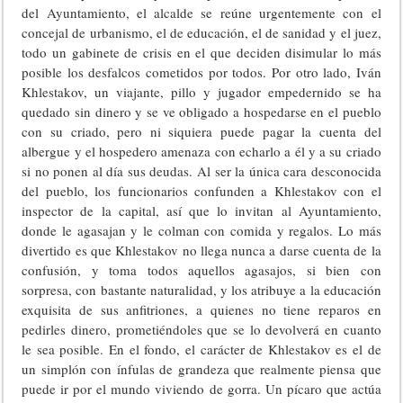
del Ayuntamiento, el alcalde se reúne urgentemente con el
concejal de urbanismo, el de educación, el de sanidad y el juez,
todo un gabinete de crisis en el que deciden disimular lo más
posible los desfalcos cometidos por todos. Por otro lado, Iván
Khlestakov, un viajante, pillo y jugador empedernido se ha
quedado sin dinero y se ve obligado a hospedarse en el pueblo
con su criado, pero ni siquiera puede pagar la cuenta del
albergue y el hospedero amenaza con echarlo a él y a su criado
si no ponen al día sus deudas. Al ser la única cara desconocida
del pueblo, los funcionarios confunden a Khlestakov con el
inspector de la capital, así que lo invitan al Ayuntamiento,
donde le agasajan y le colman con comida y regalos. Lo más
divertido es que Khlestakov no llega nunca a darse cuenta de la
confusión, y toma todos aquellos agasajos, si bien con
sorpresa, con bastante naturalidad, y los atribuye a la educación
exquisita de sus anfitriones, a quienes no tiene reparos en
pedirles dinero, prometiéndoles que se lo devolverá en cuanto
le sea posible. En el fondo, el carácter de Khlestakov es el de
un simplón con ínfulas de grandeza que realmente piensa que
puede ir por el mundo viviendo de gorra. Un pícaro que actúa