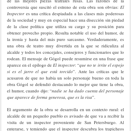
de las mejores piezas teatrales rusas. Las razones de la
controversia que suscitó el estreno de esta obra son obvias:
El
Inspector
es una crítica despiadada a las clases más poderosas
de la sociedad y muy en especial hace una disección sin piedad
de la clase política que utiliza su cargo y su posición para
obtener provecho propio. Resulta notable el uso del humor, de
la ironía y hasta del más puro sarcasmo. Verdaderamente, es
una obra de teatro muy divertida en la que se ridiculiza al
alcalde y todos los concejales, consejeros y funcionarios que lo
rodean. El mensaje de Gógol puede resumirse en una frase que
aparece en el epílogo de
El inspector
: “
que no te irrite el espejo
si es el jarro el que está torcido
”. Ante las críticas que le
acusaron de que no había un solo personaje bueno en toda la
obra Gógol se defendió destacando lo mejor que tiene la obra,
el humor, cuando dijo: “
nadie se ha dado cuenta del personaje
que aparece de forma generosa, que es la risa
”.
El argumento de la obra se desarrolla en un contexto rural: el
alcalde de un pequeño pueblo es avisado de que va a recibir la
visita de un inspector proveniente de San Petersburgo. Al
enterarse, y temiendo que el inspector descubra los trapicheos