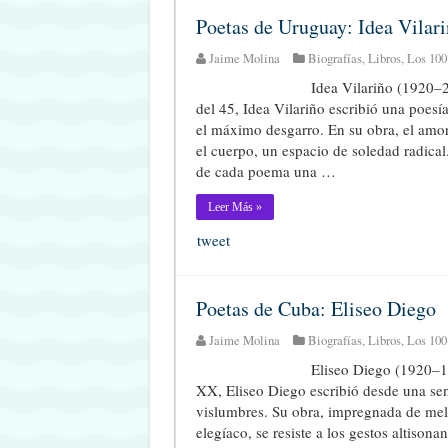
Poetas de Uruguay: Idea Vilar
Jaime Molina
Biografías
,
Libros
,
Los 100
Idea Vilariño (1920–2
del 45, Idea Vilariño escribió una poesí
el máximo desgarro. En su obra, el amor 
el cuerpo, un espacio de soledad radica
de cada poema una …
Leer Más »
tweet
Poetas de Cuba: Eliseo Diego
Jaime Molina
Biografías
,
Libros
,
Los 100
Eliseo Diego (1920–19
XX, Eliseo Diego escribió desde una sens
vislumbres. Su obra, impregnada de mela
elegíaco, se resiste a los gestos altisona