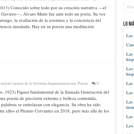
013) Conocido sobre todo por su creación narrativa —el
el Gaviero—, Álvaro Mutis fue ante todo un poeta. Su voz
arraigo, la exaltación de la aventura y la conciencia del
Lo má
tencia inusitada. Hay en su poesía una meditación
Las 
Cano
Las 
his
Los 
his
Las 
 mejores poetas de la literatura hispanoamericana
,
Poesía
0
o, 1923) Figura fundamental de la llamada Generación del
Las 
una poesía de precisión extrema y belleza contenida,
Las 
 palabras se entrelazan con elegancia. Su obra ha sido
tie
re ellos el Premio Cervantes en 2018, pero más allá de los
Las 
Los 