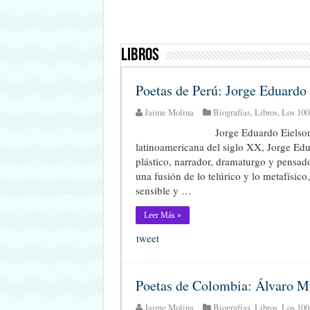
Libros
Poetas de Perú: Jorge Eduardo
Jaime Molina
Biografías
,
Libros
,
Los 100
Jorge Eduardo Eielson
latinoamericana del siglo XX, Jorge Ed
plástico, narrador, dramaturgo y pensador
una fusión de lo telúrico y lo metafísico
sensible y …
Leer Más »
tweet
Poetas de Colombia: Álvaro M
Jaime Molina
Biografías
,
Libros
,
Los 100