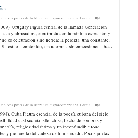
iño
 mejores poetas de la literatura hispanoamericana
,
Poesía
0
009). Uruguay Figura central de la llamada Generación
a seca y abrasadora, construida con la mínima expresión y
no es celebración sino herida; la pérdida, una constante;
l. Su estilo—contenido, sin adornos, sin concesiones—hace
 mejores poetas de la literatura hispanoamericana
,
Poesía
0
94). Cuba Figura esencial de la poesía cubana del siglo
ibilidad casi secreta, silenciosa, hecha de sombras y
ncolía, religiosidad íntima y un inconfundible tono
ntes y prefiere la delicadeza de lo insinuado. Pocos poetas