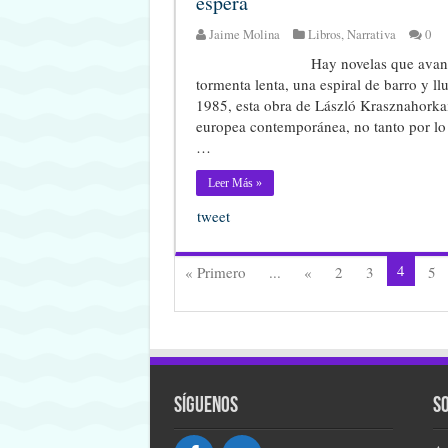
espera
Jaime Molina
Libros
,
Narrativa
0
Hay novelas que avan
tormenta lenta, una espiral de barro y ll
1985, esta obra de László Krasznahorkai 
europea contemporánea, no tanto por l
…
Leer Más »
tweet
4
« Primero
...
«
2
3
5
Síguenos
S