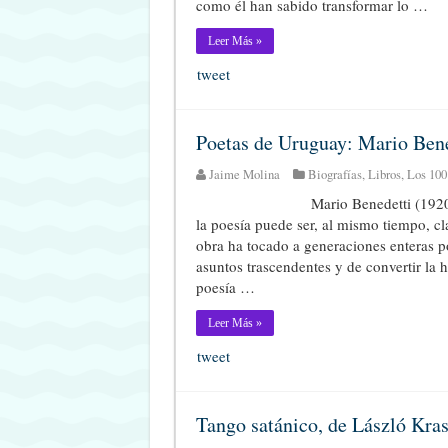
como él han sabido transformar lo …
Leer Más »
tweet
Poetas de Uruguay: Mario Bene
Jaime Molina
Biografías
,
Libros
,
Los 100
Mario Benedetti (192
la poesía puede ser, al mismo tiempo, cla
obra ha tocado a generaciones enteras 
asuntos trascendentes y de convertir la h
poesía …
Leer Más »
tweet
Tango satánico, de László Kras