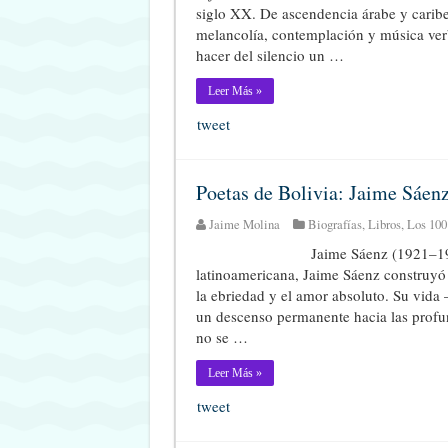
siglo XX. De ascendencia árabe y caribe
melancolía, contemplación y música verba
hacer del silencio un …
Leer Más »
tweet
Poetas de Bolivia: Jaime Sáen
Jaime Molina
Biografías
,
Libros
,
Los 100
Jaime Sáenz (1921–198
latinoamericana, Jaime Sáenz construyó u
la ebriedad y el amor absoluto. Su vid
un descenso permanente hacia las profu
no se …
Leer Más »
tweet