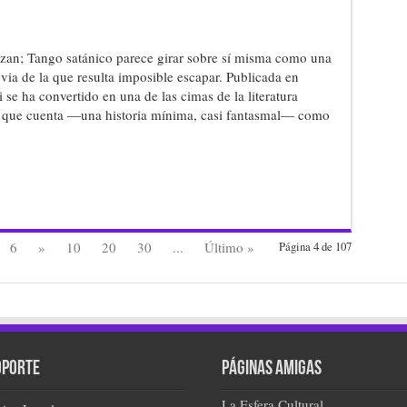
zan; Tango satánico parece girar sobre sí misma como una
uvia de la que resulta imposible escapar. Publicada en
se ha convertido en una de las cimas de la literatura
o que cuenta —una historia mínima, casi fantasmal— como
6
»
10
20
30
...
Último »
Página 4 de 107
oporte
Páginas amigas
La Esfera Cultural