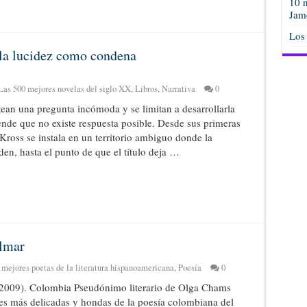
10 n
Jam
Los
: la lucidez como condena
Las 500 mejores novelas del siglo XX
,
Libros
,
Narrativa
0
ean una pregunta incómoda y se limitan a desarrollarla
ende que no existe respuesta posible. Desde sus primeras
 Kross se instala en un territorio ambiguo donde la
den, hasta el punto de que el título deja …
lmar
 mejores poetas de la literatura hispanoamericana
,
Poesía
0
009). Colombia Pseudónimo literario de Olga Chams
es más delicadas y hondas de la poesía colombiana del